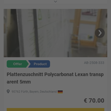
Neu mit Schutzfolie
Preis 70.- Pro m² der von Ihnen angegebenen Größe
B eispiel 80 x60 cm = 0,48 m² = 33,60€
AB-2508-333
Plattenzuschnitt Polycarbonat Lexan transp
arent 5mm
90762 Fürth, Bayern, Deutschland
€
70.00