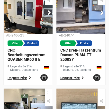
AB-2406-25
AB-2407-1
CNC
CNC Dreh-Fräszentrum
Bearbeitungszentrum
Doosan PUMA TT
QUASER MK60 II E
2500SY
Lagerstraße 31A,
Lagerstraße 31A,
Dieburg, Deutschland
Dieburg, Deutschland
Request Price
Request Price