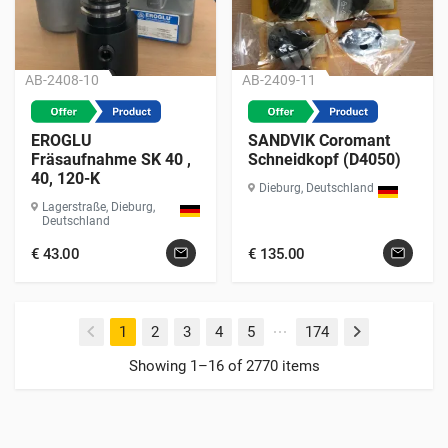
AB-2408-10
AB-2409-11
EROGLU
SANDVIK Coromant
Fräsaufnahme SK 40 ,
Schneidkopf (D4050)
40, 120-K
Dieburg, Deutschland
Lagerstraße, Dieburg,
Deutschland
€
43.00
€
135.00
(current)
1
2
3
4
5
174
Showing 1–16 of 2770 items