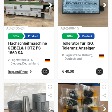
AB-2406-24
AB-2408-15
Flachschleifmaschine
Tollerator für ISO,
GEIBEL& HOTZ FS
Toleranz Anzeiger
1560 SA
Lagerstraße, Dieburg,
Deutschland
Lagerstraße 31A,
Dieburg, Deutschland
€
40.00
Request Price