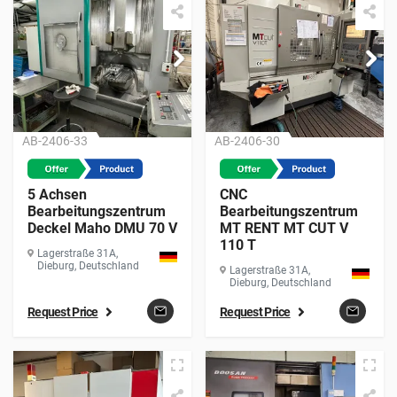
AB-2406-33
AB-2406-30
5 Achsen
CNC
Bearbeitungszentrum
Bearbeitungszentrum
Deckel Maho DMU 70 V
MT RENT MT CUT V
110 T
Lagerstraße 31A,
Dieburg, Deutschland
Lagerstraße 31A,
Dieburg, Deutschland
Request Price
Request Price