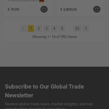
Dieburg, Deutschland
€
70.00
€
2,400.00
(current)
1
2
3
4
5
25
Showing 1–16 of 392 items
Subscribe to Our Global Trade
Newsletter
Receive global trade news, market insights, and key
opportunities straight to your inbox.