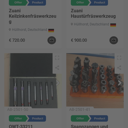
Zuani
Zuani
Keilzinkenfräswerkzeu
Haustürfräswerkzeug
g
Hüllhorst, Deutschland
Hüllhorst, Deutschland
€
720.00
€
900.00
AB-2501-50
AB-2501-41
OWT-33211
Spannzangen und