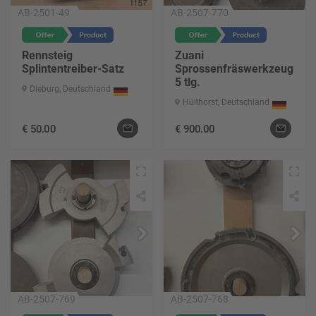
AB-2501-49
AB-2507-770
Rennsteig
Zuani
Splintentreiber-Satz
Sprossenfräswerkzeug
5 tlg.
Dieburg, Deutschland
Hüllhorst, Deutschland
€
50.00
€
900.00
AB-2507-769
AB-2507-768