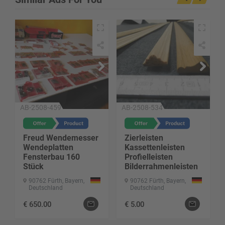
AB-2508-459
AB-2508-534
Freud Wendemesser
Zierleisten
Wendeplatten
Kassettenleisten
Fensterbau 160
Profielleisten
Stück
Bilderrahmenleisten
90762 Fürth, Bayern,
90762 Fürth, Bayern,
Deutschland
Deutschland
€
650.00
€
5.00