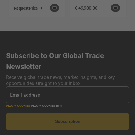
h | Freihub 1125 mm
Baujahr 2023 | ca.
| technisch Neu,
664 h | Gabel 1200
€
49,900.00
Request Price
optisch Neu
mm | Freihub 1694
mm
Subscribe to Our Global Trade
Newsletter
Receive global trade news, market insights, and key
opportunities straight to your inbox.
ALLOW_COOKIES
ALLOW_COOKIES_BTN
Subscription