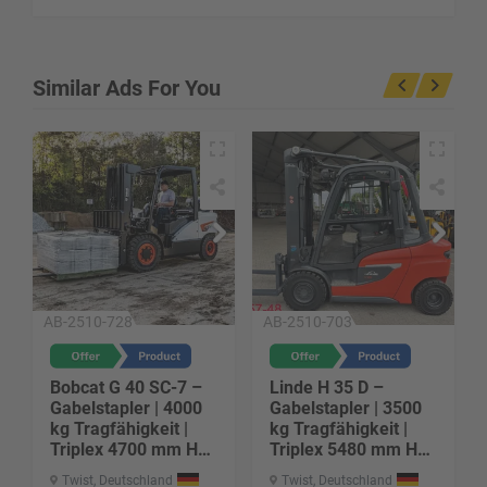
Similar Ads For You
AB-2510-728
AB-2510-703
Bobcat G 40 SC-7 –
Linde H 35 D –
Gabelstapler | 4000
Gabelstapler | 3500
kg Tragfähigkeit |
kg Tragfähigkeit |
Triplex 4700 mm Hub
Triplex 5480 mm Hub
| Baujahr 2025 | ca. 5
| Diesel-Antrieb |
Twist, Deutschland
Twist, Deutschland