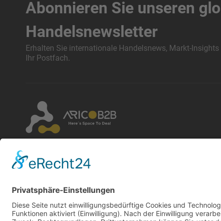
Abonnieren Sie unseren gl
Handelsnewsletter
Erhalten Sie internationale Handelsnews, Markt-Insights
Ihr Postfach.
Durch die Nutzung dieser Website akzeptieren Sie
unsere Allgemeinen Geschäftsbedingungen und
Datenschutzbestimmungen. Markenrechte gehören
den jeweiligen Eigentümern. Arico GmbH
übernimmt keine Haftung für Inhalte verlinkter
externer Websites.