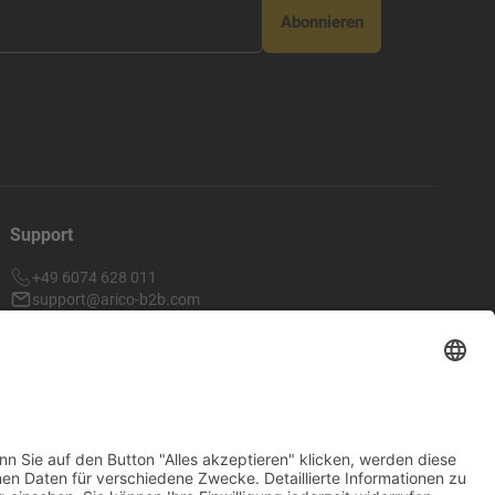
Abonnieren
Support
+49 6074 628 011
support@arico-b2b.com
Häufig gestellte Fragen