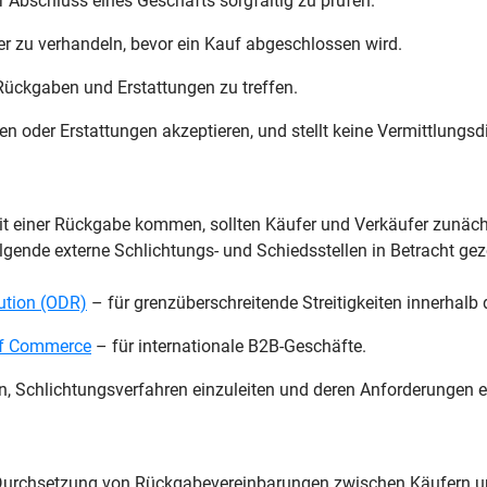
Abschluss eines Geschäfts sorgfältig zu prüfen.
r zu verhandeln, bevor ein Kauf abgeschlossen wird.
Rückgaben und Erstattungen zu treffen.
n oder Erstattungen akzeptieren, und stellt keine Vermittlungsdie
it einer Rückgabe kommen, sollten Käufer und Verkäufer zunäch
olgende externe Schlichtungs- und Schiedsstellen in Betracht g
ution (ODR)
– für grenzüberschreitende Streitigkeiten innerhalb 
of Commerce
– für internationale B2B-Geschäfte.
eien, Schlichtungsverfahren einzuleiten und deren Anforderungen
 Durchsetzung von Rückgabevereinbarungen zwischen Käufern u