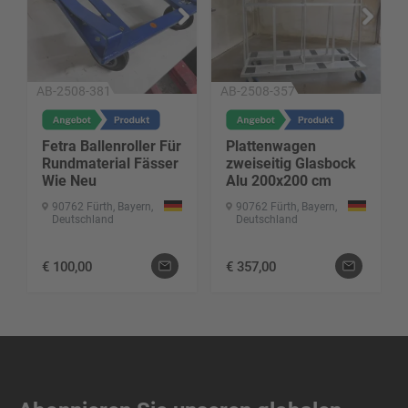
AB-2508-381
AB-2508-357
Fetra Ballenroller Für
Plattenwagen
Rundmaterial Fässer
zweiseitig Glasbock
Wie Neu
Alu 200x200 cm
90762 Fürth, Bayern,
90762 Fürth, Bayern,
Deutschland
Deutschland
€
100,00
€
357,00