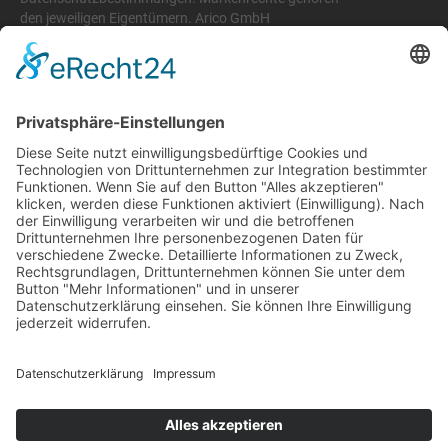
den jeweiligen Eigentümern. Arico GmbH
übernimmt keine Haftung für Inhalte verlinkter
externer Websites.
Rechtliches
Impressum
Datenschutzerklärung
AGB
Rückgabe- und Erstattungsrichtlinie
Support
+49 6074 628 011
support@arico-b2b.com
Häufig gestellte Fragen