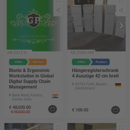
AB-2412-8
AB-2508-398
Bionic & Ergonomic
Hängeregisterschrank
Workstation in Global
4 Auszüge 42 cm breit
Digital Supply Chain
90762 Fürth, Bayern,
Management
Deutschland
Bank Road, Kannur,
Kerala, India
€
48,000.00
€
108.00
€
96,000.00