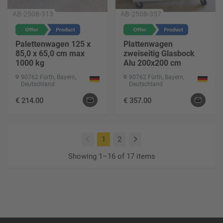
AB-2508-313
AB-2508-357
Palettenwagen 125 x
Plattenwagen
85,0 x 65,0 cm max
zweiseitig Glasbock
1000 kg
Alu 200x200 cm
90762 Fürth, Bayern,
90762 Fürth, Bayern,
Deutschland
Deutschland
€
214.00
€
357.00
(current)
1
2
Showing 1–16 of 17 items