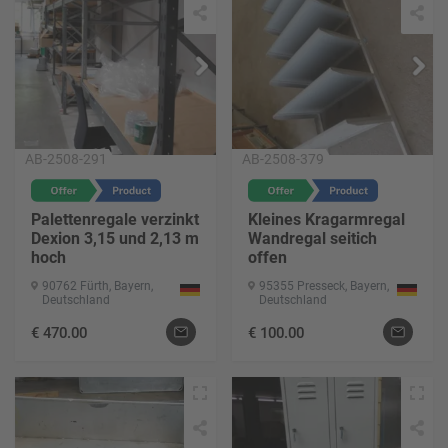
AB-2508-291
AB-2508-379
Palettenregale verzinkt
Kleines Kragarmregal
Dexion 3,15 und 2,13 m
Wandregal seitich
hoch
offen
90762 Fürth, Bayern,
95355 Presseck, Bayern,
Deutschland
Deutschland
€
470.00
€
100.00