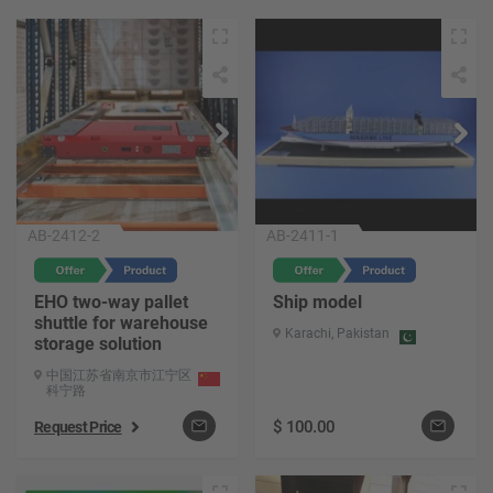
AB-2412-2
AB-2411-1
EHO two-way pallet
Ship model
shuttle for warehouse
Karachi, Pakistan
storage solution
中国江苏省南京市江宁区
科宁路
$
100.00
Request Price