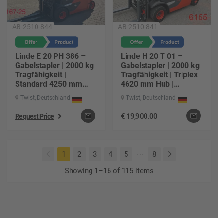
AB-2510-844
AB-2510-841
Linde E 20 PH 386 –
Linde H 20 T 01 –
Gabelstapler | 2000 kg
Gabelstapler | 2000 kg
Tragfähigkeit |
Tragfähigkeit | Triplex
Standard 4250 mm
4620 mm Hub |
Hub | Elektro-Antrieb |
Treibgas-Antrieb |
Twist, Deutschland
Twist, Deutschland
Baujahr 2019 | ca. 749
Baujahr 2020 | ca.
h | Gabel 1200 mm |
9893 h | Gabel 1200
€
19,900.00
Request Price
Freihub 150 mm
mm | Freihub 1460 mm
(current)
1
2
3
4
5
8
Showing 1–16 of 115 items