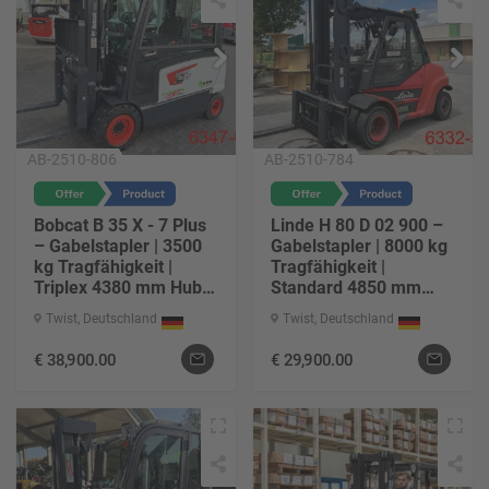
AB-2510-806
AB-2510-784
Bobcat B 35 X - 7 Plus
Linde H 80 D 02 900 –
– Gabelstapler | 3500
Gabelstapler | 8000 kg
kg Tragfähigkeit |
Tragfähigkeit |
Triplex 4380 mm Hub |
Standard 4850 mm
Elektro-Antrieb |
Hub | Diesel-Antrieb |
Twist, Deutschland
Twist, Deutschland
Baujahr 2025 | ca. 86 h
Baujahr 2015 | ca.
| Gabel 1200 mm
12179 h | Freihub 150
€
38,900.00
€
29,900.00
mm