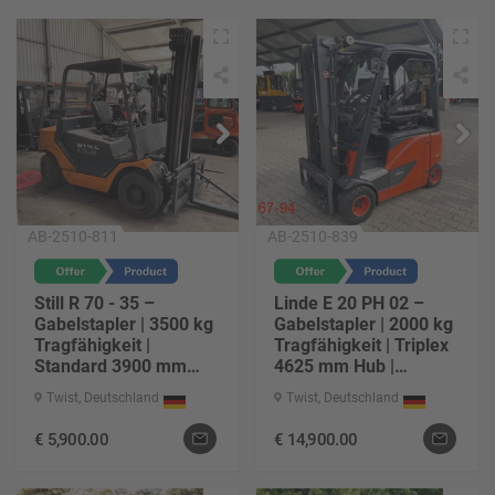
AB-2510-811
AB-2510-839
Still R 70 - 35 –
Linde E 20 PH 02 –
Gabelstapler | 3500 kg
Gabelstapler | 2000 kg
Tragfähigkeit |
Tragfähigkeit | Triplex
Standard 3900 mm
4625 mm Hub |
Hub | Diesel-Antrieb |
Elektro-Antrieb |
Twist, Deutschland
Twist, Deutschland
Baujahr 1997 | ca.
Baujahr 2015 | ca.
3590 h | Gabel 1200
6791 h | Gabel 1200
€
5,900.00
€
14,900.00
mm | Freihub 150 mm
mm | Freihub 1500 mm