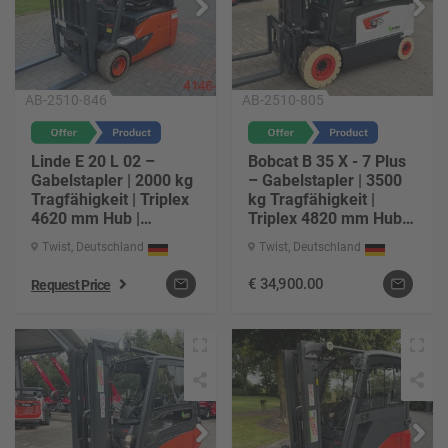
AB-2510-846
AB-2510-805
Linde E 20 L 02 –
Bobcat B 35 X - 7 Plus
Gabelstapler | 2000 kg
– Gabelstapler | 3500
Tragfähigkeit | Triplex
kg Tragfähigkeit |
4620 mm Hub |
Triplex 4820 mm Hub |
Elektro-Antrieb |
Elektro-Antrieb |
Twist, Deutschland
Twist, Deutschland
Baujahr 2016 | ca.
Baujahr 2024 | ca. 67 h
6543 h | Gabel 1200
| Gabel 1200 mm
€
34,900.00
Request Price
mm | Freihub 1500 mm