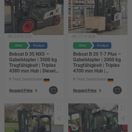
AB-2510-725
AB-2510-838
Bobcat D 35 NXS –
Bobcat B 20 T-7 Plus –
Gabelstapler | 3500 kg
Gabelstapler | 2000 kg
Tragfähigkeit | Triplex
Tragfähigkeit | Triplex
4380 mm Hub | Diesel-
4700 mm Hub |
Antrieb | Baujahr 2025 |
Elektro-Antrieb |
Twist, Deutschland
Twist, Deutschland
ca. 3 h | Gabel 1200
Baujahr 2025 | ca. 3 h |
mm | Freihub 1100 mm
Gabel 1200 mm |
Request Price
Request Price
Freihub 1545 mm